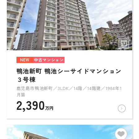
NEW
中古マンション
鴨池新町 鴨池シーサイドマンション
３号棟
鹿児島市鴨池新町／3LDK／14階／14階建／1984年1
月築
2,390
万円