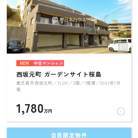
NEW
中古マンション
西坂元町 ガーデンサイト桜島
鹿児島市西坂元町／3LDK／3階／7階建／2001年1月
築
1,780
万円
会員限定物件