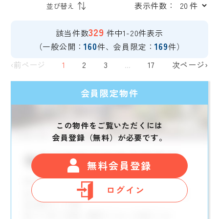
表示件数：
329
該当件数
件中1-20件表示
160
169
（一般公開：
件、会員限定：
件）
‹前ページ
1
2
3
...
17
次ページ›
会員限定物件
この物件をご覧いただくには
会員登録（無料）が必要です。
無料会員登録
ログイン