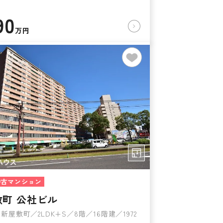
90
万円
中古マンション
敷町 公社ビル
新屋敷町／2LDK+S／8階／16階建／1972