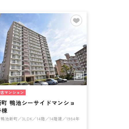
中古マンション
新町 鴨池シーサイドマンショ
号棟
鴨池新町／3LDK／14階／14階建／1984年