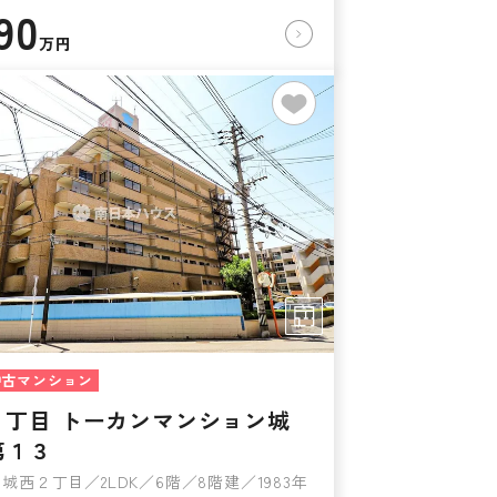
90
万円
中古マンション
２丁目 トーカンマンション城
第１３
城西２丁目／2LDK／6階／8階建／1983年