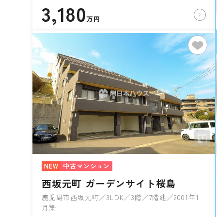
3,180
万円
NEW
中古マンション
西坂元町 ガーデンサイト桜島
鹿児島市西坂元町／3LDK／3階／7階建／2001年1
月築