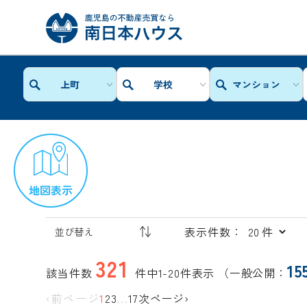
上町
学校
マンション
地図表示
表示件数：
321
15
該当件数
件中1-20件表示
（一般公開：
‹前ページ
1
2
3
...
17
次ページ›