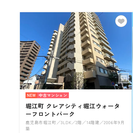
NEW
中古マンション
堀江町 クレアシティ堀江ウォータ
ーフロントパーク
鹿児島市堀江町／3LDK／2階／14階建／2006年9月
築