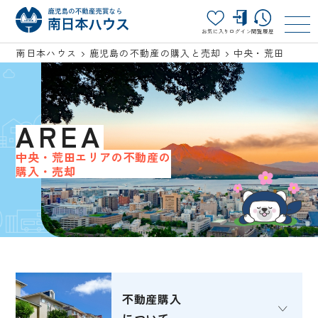
お気に入り
ログイン
閲覧履歴
南日本ハウス
鹿児島の不動産の購入と売却
中央・荒田
AREA
中央・荒田エリアの不動産の
購入・売却
不動産購入
について